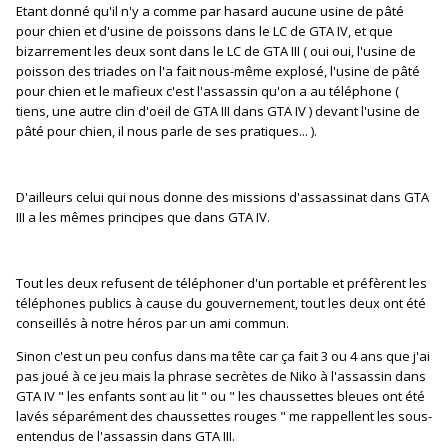
Etant donné qu'il n'y a comme par hasard aucune usine de pâté
pour chien et d'usine de poissons dans le LC de GTA IV, et que
bizarrement les deux sont dans le LC de GTA III ( oui oui, l'usine de
poisson des triades on l'a fait nous-même explosé, l'usine de pâté
pour chien et le mafieux c'est l'assassin qu'on a au téléphone (
tiens, une autre clin d'oeil de GTA III dans GTA IV ) devant l'usine de
pâté pour chien, il nous parle de ses pratiques... ).
D'ailleurs celui qui nous donne des missions d'assassinat dans GTA
III a les mêmes principes que dans GTA IV.
Tout les deux refusent de téléphoner d'un portable et préfèrent les
téléphones publics à cause du gouvernement, tout les deux ont été
conseillés à notre héros par un ami commun.
Sinon c'est un peu confus dans ma tête car ça fait 3 ou 4 ans que j'ai
pas joué à ce jeu mais la phrase secrètes de Niko à l'assassin dans
GTA IV " les enfants sont au lit " ou " les chaussettes bleues ont été
lavés séparément des chaussettes rouges " me rappellent les sous-
entendus de l'assassin dans GTA III.