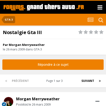
GTA 3
Nostalgie Gta III
Par
Morgan Merryweather
le 26 mars 2009
dans
GTA 3
Répondre à ce sujet
PRÉCÉDENT
Page 1 sur 3
SUIVANT
Morgan Merryweather
Posté(e)
le 26 mars 2009