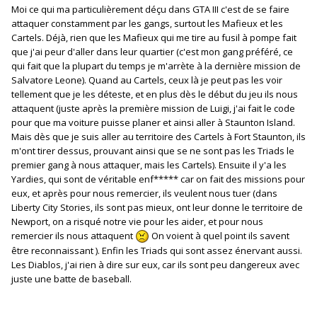
Moi ce qui ma particulièrement déçu dans GTA III c'est de se faire
attaquer constamment par les gangs, surtout les Mafieux et les
Cartels. Déjà, rien que les Mafieux qui me tire au fusil à pompe fait
que j'ai peur d'aller dans leur quartier (c'est mon gang préféré, ce
qui fait que la plupart du temps je m'arrète à la dernière mission de
Salvatore Leone). Quand au Cartels, ceux là je peut pas les voir
tellement que je les déteste, et en plus dès le début du jeu ils nous
attaquent (juste après la première mission de Luigi, j'ai fait le code
pour que ma voiture puisse planer et ainsi aller à Staunton Island.
Mais dès que je suis aller au territoire des Cartels à Fort Staunton, ils
m'ont tirer dessus, prouvant ainsi que se ne sont pas les Triads le
premier gang à nous attaquer, mais les Cartels). Ensuite il y'a les
Yardies, qui sont de véritable enf***** car on fait des missions pour
eux, et après pour nous remercier, ils veulent nous tuer (dans
Liberty City Stories, ils sont pas mieux, ont leur donne le territoire de
Newport, on a risqué notre vie pour les aider, et pour nous
remercier ils nous attaquent
On voient à quel point ils savent
être reconnaissant ). Enfin les Triads qui sont assez énervant aussi.
Les Diablos, j'ai rien à dire sur eux, car ils sont peu dangereux avec
juste une batte de baseball.