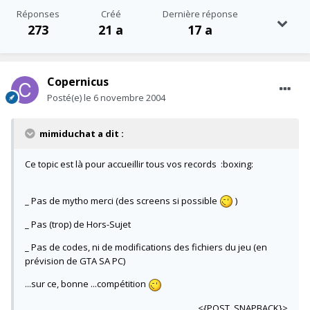
Réponses
Créé
Dernière réponse
273
21 a
17 a
Copernicus
Posté(e)
le 6 novembre 2004
mimiduchat a dit :
Ce topic est là pour accueillir tous vos records :boxing:
_ Pas de mytho merci (des screens si possible
)
_ Pas (trop) de Hors-Sujet
_ Pas de codes, ni de modifications des fichiers du jeu (en
prévision de GTA SA PC)
...sur ce, bonne ...compétition
<{POST_SNAPBACK}>