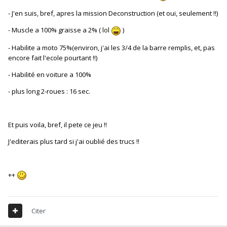
- J'en suis, bref, apres la mission Deconstruction (et oui, seulement !!)
- Muscle a 100% graisse a 2% ( lol
)
- Habilite a moto 75%(environ, j'ai les 3/4 de la barre remplis, et, pas
encore fait l'ecole pourtant !!)
- Habilité en voiture a 100%
- plus long 2-roues : 16 sec.
Et puis voila, bref, il pete ce jeu !!
J'editerais plus tard si j'ai oublié des trucs !!
++
Citer