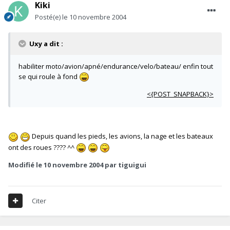
Kiki
Posté(e)
le 10 novembre 2004
Uxy a dit :
habiliter moto/avion/apné/endurance/velo/bateau/ enfin tout
se qui roule à fond
<{POST_SNAPBACK}>
Depuis quand les pieds, les avions, la nage et les bateaux
ont des roues ???? ^^
Modifié
le 10 novembre 2004
par tiguigui
Citer