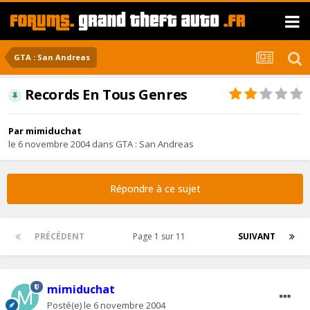
GTA : San Andreas
Records En Tous Genres
Par
mimiduchat
le 6 novembre 2004
dans
GTA : San Andreas
Répondre à ce sujet
PRÉCÉDENT
Page 1 sur 11
SUIVANT
mimiduchat
Posté(e)
le 6 novembre 2004