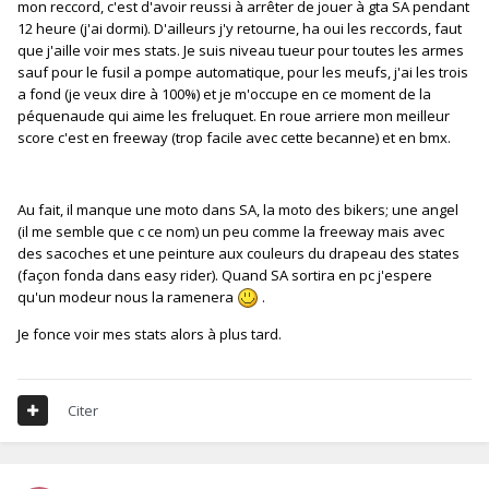
mon reccord, c'est d'avoir reussi à arrêter de jouer à gta SA pendant
12 heure (j'ai dormi). D'ailleurs j'y retourne, ha oui les reccords, faut
que j'aille voir mes stats. Je suis niveau tueur pour toutes les armes
sauf pour le fusil a pompe automatique, pour les meufs, j'ai les trois
a fond (je veux dire à 100%) et je m'occupe en ce moment de la
péquenaude qui aime les freluquet. En roue arriere mon meilleur
score c'est en freeway (trop facile avec cette becanne) et en bmx.
Au fait, il manque une moto dans SA, la moto des bikers; une angel
(il me semble que c ce nom) un peu comme la freeway mais avec
des sacoches et une peinture aux couleurs du drapeau des states
(façon fonda dans easy rider). Quand SA sortira en pc j'espere
qu'un modeur nous la ramenera
.
Je fonce voir mes stats alors à plus tard.
Citer