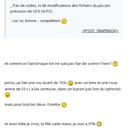
_ Pas de codes, ni de modifications des fichiers du jeu (en
prévision de GTA SA PC)
...sur ce, bonne ...compétition
<{POST_SNAPBACK}>
et coment on fait lorsque lon ne sait pas fair de screnn? hein?
perso, jai fait une rou avant de 153s
avec un bmx et une roue
ariere de 53 s ( a las venturas, dasn un bassin pas loin du sphinxe)
mais pour tout les deux, 0 metre
et avec milie je crois, la fille sado maso, je suis a 97%