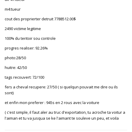
m4:tueur
cout des proprierter detruit 7788512.00$
2490 victime legitime
100% du teritoir sou controle
progres realiser: 92.26%
photo:28/50
huitre: 42/50
tags recouvert: 72/100
fers a cheval recupere: 27/50 ( si quelqun pouvait me dire ou ils
sont)
et enfin mon preferer : 945s en 2 rous avec la voiture
( c'est simple, il faut aler au truc d'exportation, tu acroche ta voitur a
l'aiman et tu va jusqua se ke l'aimant te souleve un peu, et voila