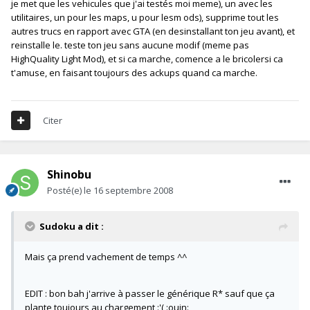
je met que les vehicules que j'ai testés moi meme), un avec les
utilitaires, un pour les maps, u pour lesm ods), supprime tout les
autres trucs en rapport avec GTA (en desinstallant ton jeu avant), et
reinstalle le. teste ton jeu sans aucune modif (meme pas
HighQuality Light Mod), et si ca marche, comence a le bricolersi ca
t'amuse, en faisant toujours des ackups quand ca marche.
Citer
Shinobu
Posté(e)
le 16 septembre 2008
Sudoku a dit :
Mais ça prend vachement de temps ^^
EDIT : bon bah j'arrive à passer le générique R* sauf que ça
plante toujours au chargement :'( :ouin: