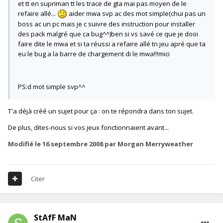
et tt en supriman tt les trace de gta mai pas moyen de le
refaire allé...
aider mwa svp ac des mot simple(chui pas un
boss ac un pc mais je c suivre des instruction pour installer
des pack malgré que ca bug^^)ben si vs savé ce que je dooi
faire dite le mwa et si ta réussi a refaire allé tn jeu apré que ta
eu le bug a la barre de chargement di le mwa!!!mici
PS:d mot simple svp^^
T'a déjà créé un sujet pour ça : on te répondra dans ton sujet.
De plus, dites-nous si vos jeux fonctionnaient avant...
Modifié
le 16 septembre 2008
par Morgan Merryweather
Citer
StAfF MaN