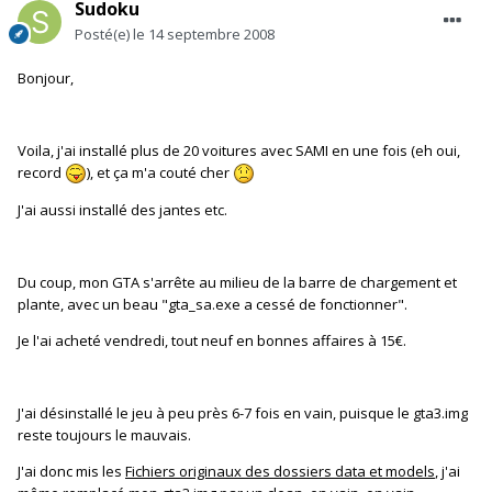
Sudoku
Posté(e)
le 14 septembre 2008
Bonjour,
Voila, j'ai installé plus de 20 voitures avec SAMI en une fois (eh oui,
record
), et ça m'a couté cher
J'ai aussi installé des jantes etc.
Du coup, mon GTA s'arrête au milieu de la barre de chargement et
plante, avec un beau "gta_sa.exe a cessé de fonctionner".
Je l'ai acheté vendredi, tout neuf en bonnes affaires à 15€.
J'ai désinstallé le jeu à peu près 6-7 fois en vain, puisque le gta3.img
reste toujours le mauvais.
J'ai donc mis les
Fichiers originaux des dossiers data et models
, j'ai