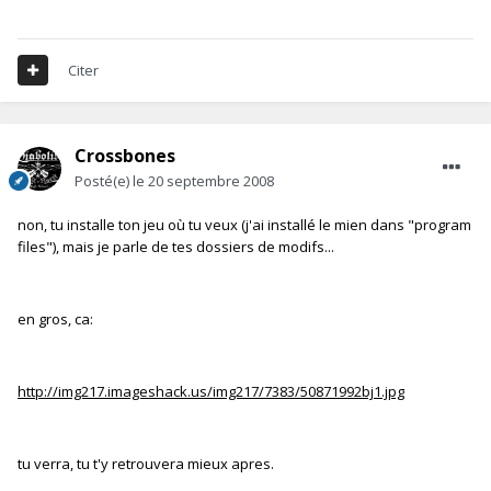
Citer
Crossbones
Posté(e)
le 20 septembre 2008
non, tu installe ton jeu où tu veux (j'ai installé le mien dans "program
files"), mais je parle de tes dossiers de modifs...
en gros, ca:
http://img217.imageshack.us/img217/7383/50871992bj1.jpg
tu verra, tu t'y retrouvera mieux apres.