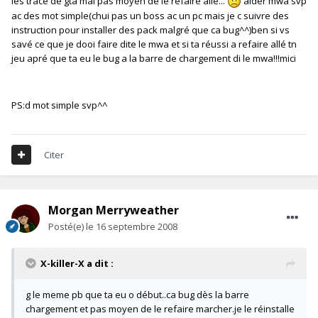
les trace de gta mai pas moyen de le refaire allé...
aider mwa svp
ac des mot simple(chui pas un boss ac un pc mais je c suivre des
instruction pour installer des pack malgré que ca bug^^)ben si vs
savé ce que je dooi faire dite le mwa et si ta réussi a refaire allé tn
jeu apré que ta eu le bug a la barre de chargement di le mwa!!!mici
PS:d mot simple svp^^
Citer
Morgan Merryweather
Posté(e)
le 16 septembre 2008
X-killer-X a dit :
g le meme pb que ta eu o début..ca bug dès la barre
chargement et pas moyen de le refaire marcher.je le réinstalle