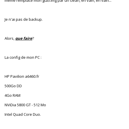
même remplacé mon gta3.img par un clean, en vain, en vain...
Je n'ai pas de backup.
Alors,
que faire
?
La config de mon PC :
HP Pavilion a6460.fr
500Go DD
4Go RAM
NViDia 5800 GT - 512 Mo
Intel Quad Core Duo.