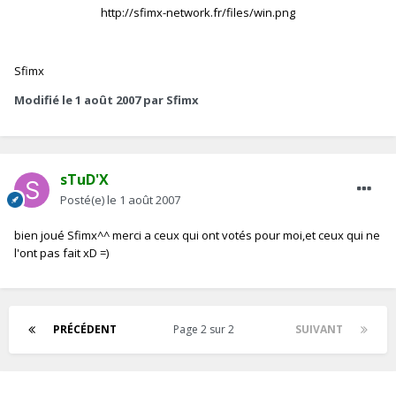
http://sfimx-network.fr/files/win.png
Sfimx
Modifié
le 1 août 2007
par Sfimx
sTuD'X
Posté(e)
le 1 août 2007
bien joué Sfimx^^ merci a ceux qui ont votés pour moi,et ceux qui ne
l'ont pas fait xD =)
PRÉCÉDENT
Page 2 sur 2
SUIVANT