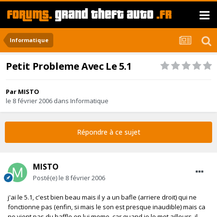
Informatique
Petit Probleme Avec Le 5.1
Par
MISTO
le 8 février 2006
dans
Informatique
Répondre à ce sujet
MISTO
Posté(e)
le 8 février 2006
j'ai le 5.1, c'est bien beau mais il y a un bafle (arriere droit) qui ne
fonctionne pas (enfin, si mais le son est presque inaudible) mais ca
ne vient pas du baffle en lui meme, car quand je le met ailleurs, il