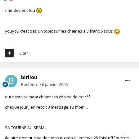
/me devient fou
youyou c'est pas un topic sur les chaines a 3 franc 6 sous
Citer
birilou
Posté(e)
le 6 janvier 2006
oui c'est vraiment chiant ces chaine de m****
chaque jour j'en recoit 3 message au moin....
SA TOURNE AU SPAM...
(le pire c'est que ya des gros pigeon il l'envoye 25 fois) pfff que de