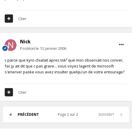
Citer
Nick
Posté(e)
le 13 janvier 2006
c parce que kyro chialait apres tok² que msn observait nos conver,
fac jy ait dit que c pas grave... vous voyez lagent de microsoft
s'enerver paske vous avez insulter quelqu'un de votre entourage?
Citer
PRÉCÉDENT
Page 2 sur 2
SUIVANT