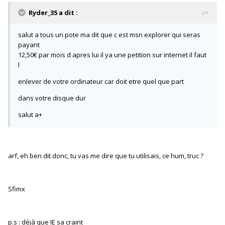
Ryder_35 a dit :
salut a tous un pote ma dit que c est msn explorer qui seras
payant
12,50€ par mois d apres lui il ya une petition sur internet il faut
l
enlever de votre ordinateur car doit etre quel que part
dans votre disque dur
salut a+
arf, eh ben dit donc, tu vas me dire que tu utilisais, ce hum, truc ?
Sfimx
p.s : déjà que IE sa craint