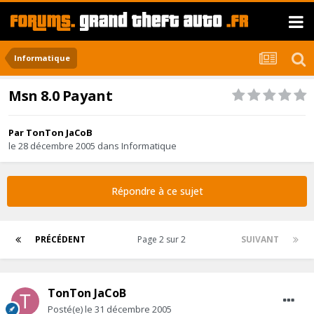
Informatique
Msn 8.0 Payant
Par
TonTon JaCoB
le 28 décembre 2005
dans
Informatique
Répondre à ce sujet
PRÉCÉDENT
Page 2 sur 2
SUIVANT
TonTon JaCoB
Posté(e)
le 31 décembre 2005