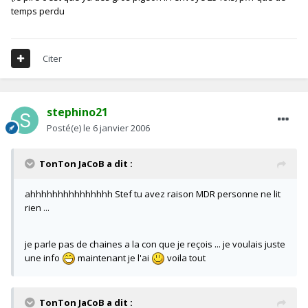
temps perdu
Citer
stephino21
Posté(e)
le 6 janvier 2006
TonTon JaCoB a dit :
ahhhhhhhhhhhhhhh Stef tu avez raison MDR personne ne lit
rien ...
je parle pas de chaines a la con que je reçois ... je voulais juste
une info
maintenant je l'ai
voila tout
TonTon JaCoB a dit :