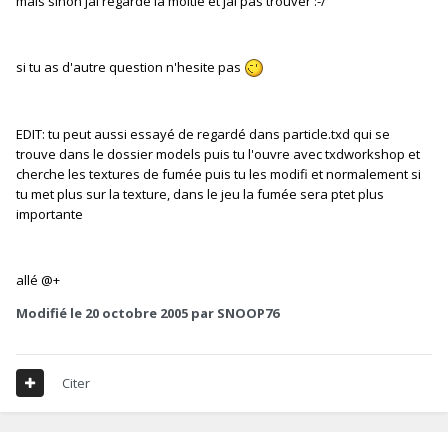
mais sinon jai regardé la moitié et jai pas trouver :-/
si tu as d'autre question n'hesite pas
EDIT: tu peut aussi essayé de regardé dans particle.txd qui se
trouve dans le dossier models puis tu l'ouvre avec txdworkshop et
cherche les textures de fumée puis tu les modifi et normalement si
tu met plus sur la texture, dans le jeu la fumée sera ptet plus
importante
allé @+
Modifié
le 20 octobre 2005
par SNOOP76
Citer