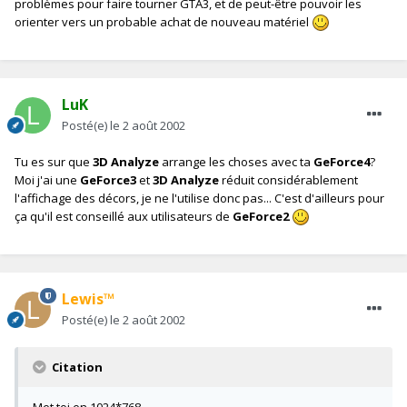
problèmes pour faire tourner GTA3, et de peut-être pouvoir les
orienter vers un probable achat de nouveau matériel
LuK
Posté(e)
le 2 août 2002
Tu es sur que
3D Analyze
arrange les choses avec ta
GeForce4
?
Moi j'ai une
GeForce3
et
3D Analyze
réduit considérablement
l'affichage des décors, je ne l'utilise donc pas... C'est d'ailleurs pour
ça qu'il est conseillé aux utilisateurs de
GeForce2
Lewis™
Posté(e)
le 2 août 2002
Citation
Met toi en 1024*768