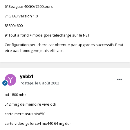
6°Seagate 40GO/7200tours
7°GTA3 version 1.0
8°800x600
9°Tout a fond + mode gore telechargé sur le NET
Configuration peu chere car obtenue par upgrades successifs.Peut-
etre pas homogene,mais efficace.
yabb1
Posté(e)
le 8 août 2002
p4 1800 mhz
512 meg de memoire vive ddr
carte mere asus sis650
carte vidéo geforce4 mx440 64 mg ddr