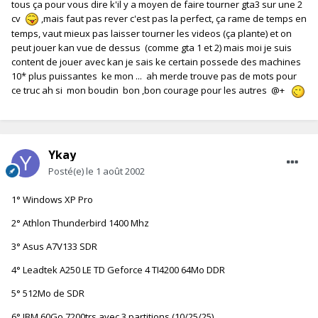
tous ça pour vous dire k'il y a moyen de faire tourner gta3 sur une 2
cv
,mais faut pas rever c'est pas la perfect, ça rame de temps en
temps, vaut mieux pas laisser tourner les videos (ça plante) et on
peut jouer kan vue de dessus (comme gta 1 et 2) mais moi je suis
content de jouer avec kan je sais ke certain possede des machines
10* plus puissantes ke mon ... ah merde trouve pas de mots pour
ce truc ah si mon boudin bon ,bon courage pour les autres @+
Ykay
Posté(e)
le 1 août 2002
1° Windows XP Pro
2° Athlon Thunderbird 1400 Mhz
3° Asus A7V133 SDR
4° Leadtek A250 LE TD Geforce 4 TI4200 64Mo DDR
5° 512Mo de SDR
6° IBM 60Go 7200trs avec 3 partitions (10/25/25)