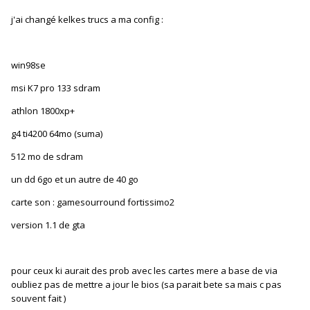
j'ai changé kelkes trucs a ma config :
win98se
msi K7 pro 133 sdram
athlon 1800xp+
g4 ti4200 64mo (suma)
512 mo de sdram
un dd 6go et un autre de 40 go
carte son : gamesourround fortissimo2
version 1.1 de gta
pour ceux ki aurait des prob avec les cartes mere a base de via
oubliez pas de mettre a jour le bios (sa parait bete sa mais c pas
souvent fait )