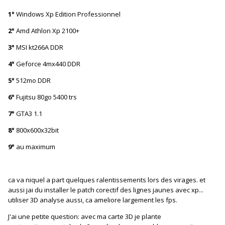
1°
Windows Xp Edition Professionnel
2°
Amd Athlon Xp 2100+
3°
MSI kt266A DDR
4°
Geforce 4mx440 DDR
5°
512mo DDR
6°
Fujitsu 80go 5400 trs
7°
GTA3 1.1
8°
800x600x32bit
9°
au maximum
ca va niquel a part quelques ralentissements lors des virages. et
aussi jai du installer le patch corectif des lignes jaunes avec xp...
utiliser 3D analyse aussi, ca ameliore largement les fps.
J'ai une petite question: avec ma carte 3D je plante