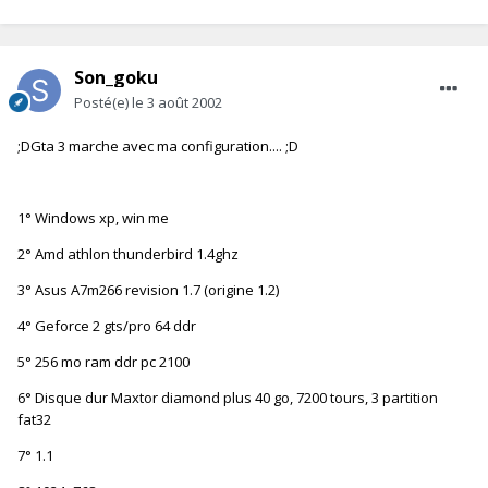
Son_goku
Posté(e)
le 3 août 2002
;DGta 3 marche avec ma configuration.... ;D
1° Windows xp, win me
2° Amd athlon thunderbird 1.4ghz
3° Asus A7m266 revision 1.7 (origine 1.2)
4° Geforce 2 gts/pro 64 ddr
5° 256 mo ram ddr pc 2100
6° Disque dur Maxtor diamond plus 40 go, 7200 tours, 3 partition
fat32
7° 1.1