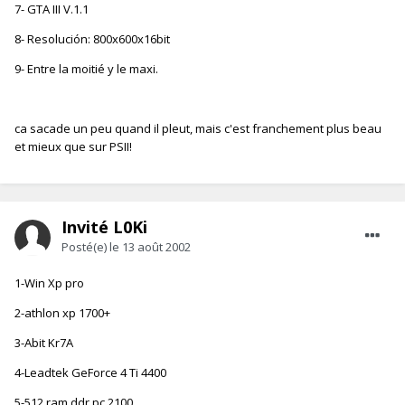
7- GTA III V.1.1
8- Resolución: 800x600x16bit
9- Entre la moitié y le maxi.
ca sacade un peu quand il pleut, mais c'est franchement plus beau
et mieux que sur PSII!
Invité L0Ki
Posté(e)
le 13 août 2002
1-Win Xp pro
2-athlon xp 1700+
3-Abit Kr7A
4-Leadtek GeForce 4 Ti 4400
5-512 ram ddr pc 2100