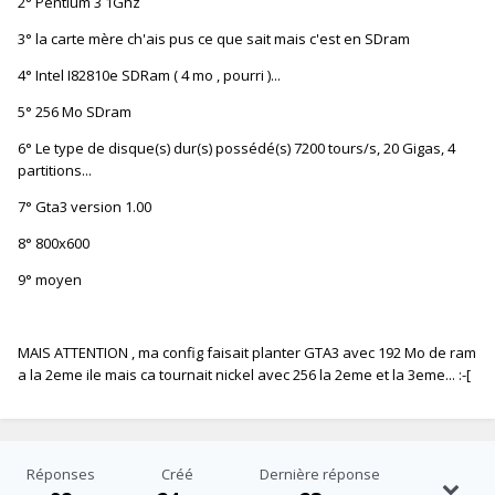
2° Pentium 3 1Ghz
3° la carte mère ch'ais pus ce que sait mais c'est en SDram
4° Intel I82810e SDRam ( 4 mo , pourri )...
5° 256 Mo SDram
6° Le type de disque(s) dur(s) possédé(s) 7200 tours/s, 20 Gigas, 4
partitions...
7° Gta3 version 1.00
8° 800x600
9° moyen
MAIS ATTENTION , ma config faisait planter GTA3 avec 192 Mo de ram
a la 2eme ile mais ca tournait nickel avec 256 la 2eme et la 3eme... :-[
Réponses
Créé
Dernière réponse