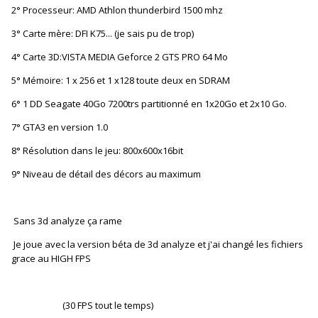
2° Processeur: AMD Athlon thunderbird 1500 mhz
3° Carte mère: DFI K75... (je sais pu de trop)
4° Carte 3D:VISTA MEDIA Geforce 2 GTS PRO 64 Mo
5° Mémoire: 1 x 256 et 1 x128 toute deux en SDRAM
6° 1 DD Seagate 40Go 7200trs partitionné en 1x20Go et 2x10 Go.
7° GTA3 en version 1.0
8° Résolution dans le jeu: 800x600x16bit
9° Niveau de détail des décors au maximum
Sans 3d analyze ça rame
Je joue avec la version béta de 3d analyze et j'ai changé les fichiers
grace au HIGH FPS
(30 FPS tout le temps)