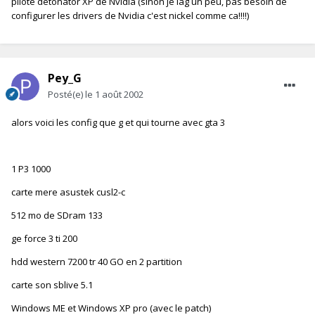
pilote detonator XP de Nvidia (sinon je lag un peu, pas besoin de
configurer les drivers de Nvidia c'est nickel comme ca!!!!)
Pey_G
Posté(e)
le 1 août 2002
alors voici les config que g et qui tourne avec gta 3
1 P3 1000
carte mere asustek cusl2-c
512 mo de SDram 133
ge force 3 ti 200
hdd western 7200 tr 40 GO en 2 partition
carte son sblive 5.1
Windows ME et Windows XP pro (avec le patch)