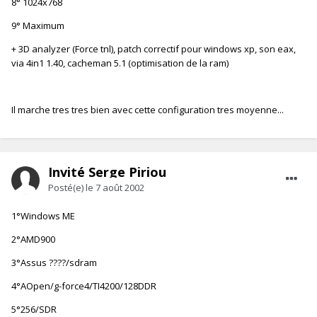
8° 1024x768
9° Maximum
+ 3D analyzer (Force tnl), patch correctif pour windows xp, son eax,
via 4in1 1.40, cacheman 5.1 (optimisation de la ram)
Il marche tres tres bien avec cette configuration tres moyenne...
Invité Serge Piriou
Posté(e)
le 7 août 2002
1°Windows ME
2°AMD900
3°Assus ????/sdram
4°AOpen/g-force4/TI4200/128DDR
5°256/SDR