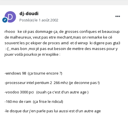
dj-doudi
Posté(e)
le 1 août 2002
rhooo ke cé pas dommage ça, de grosses confiques et beaucoup
de malheureux, veut pas etre mechant,mais on remarke ke cé
souvent les pc ekiper de proces amd et d winxp ki digere pas gta3
:-[ , mais bon ,moi jé pas eut besoin de mettre des masses pour y
jouer voilà pourkoi je m'explike :
-windows 98 (ça tourne encore ?)
-processeur intel pentium 2 266 mhz (je deconne pas !)
-voodoo 3000 pci (ouah ça c'est d'un autre age )
-160 mo de ram (ça frise le ridicul)
-le disque dur j'en parle pas lui aussi est d'un autre age