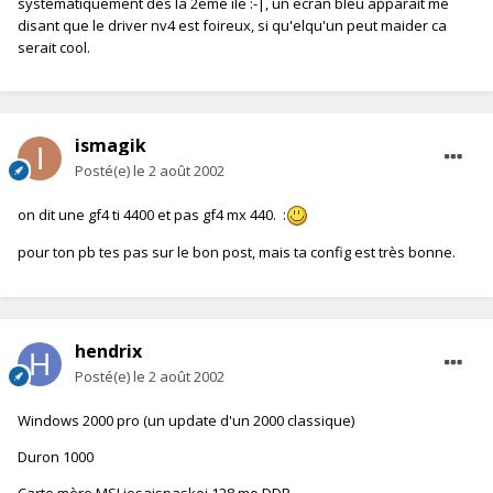
systematiquement des la 2eme ile :-|, un ecran bleu apparait me
disant que le driver nv4 est foireux, si qu'elqu'un peut maider ca
serait cool.
ismagik
Posté(e)
le 2 août 2002
on dit une gf4 ti 4400 et pas gf4 mx 440. :
pour ton pb tes pas sur le bon post, mais ta config est très bonne.
hendrix
Posté(e)
le 2 août 2002
Windows 2000 pro (un update d'un 2000 classique)
Duron 1000
Carte mère MSI jesaispaskoi 128 mo DDR