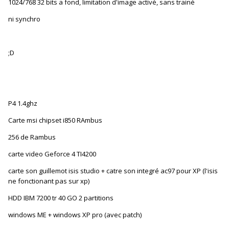
1024/768 32 bits a fond, limitation d'image activé, sans trainé
ni synchro
;D
P4 1.4ghz
Carte msi chipset i850 RAmbus
256 de Rambus
carte video Geforce 4 TI4200
carte son guillemot isis studio + catre son integré ac97 pour XP (l'isis
ne fonctionant pas sur xp)
HDD IBM 7200 tr 40 GO 2 partitions
windows ME + windows XP pro (avec patch)