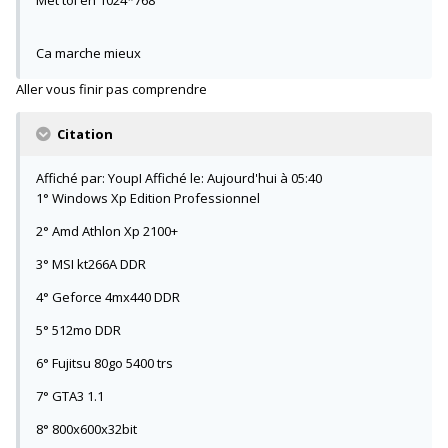
Ca marche mieux
Aller vous finir pas comprendre
Citation
Affiché par: YoupI Affiché le: Aujourd'hui à 05:40
1° Windows Xp Edition Professionnel
2° Amd Athlon Xp 2100+
3° MSI kt266A DDR
4° Geforce 4mx440 DDR
5° 512mo DDR
6° Fujitsu 80go 5400 trs
7° GTA3 1.1
8° 800x600x32bit