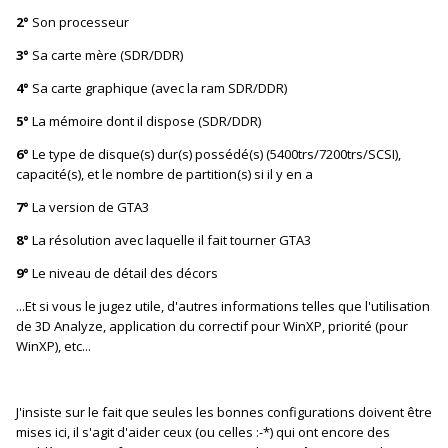
2°
Son processeur
3°
Sa carte mère (SDR/DDR)
4°
Sa carte graphique (avec la ram SDR/DDR)
5°
La mémoire dont il dispose (SDR/DDR)
6°
Le type de disque(s) dur(s) possédé(s) (5400trs/7200trs/SCSI),
capacité(s), et le nombre de partition(s) si il y en a
7°
La version de GTA3
8°
La résolution avec laquelle il fait tourner GTA3
9°
Le niveau de détail des décors
...Et si vous le jugez utile, d'autres informations telles que l'utilisation
de 3D Analyze, application du correctif pour WinXP, priorité (pour
WinXP), etc...
J'insiste sur le fait que seules les bonnes configurations doivent être
mises ici, il s'agit d'aider ceux (ou celles :-*) qui ont encore des