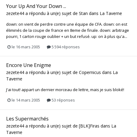
Your Up And Your Down ...
zezete44
a répondu à un(e) sujet de
Stan
dans
La Taverne
down: on vient de perdre contre une équipe de CFA. down: on est
éliminés de la coupe de france en 8eme de finale. down: arbitrage
pourri, 1 carton rouge oublier + un but refusé. up: on à plus qu'a...
le 16 mars 2005
5 594 réponses
Encore Une Enigme
zezete44
a répondu à un(e) sujet de
Copernicus
dans
La
Taverne
J'ai tout! appart un dernier morceau de lettre, mais je suis bloké!
le 14 mars 2005
53 réponses
Les Supermarchés
zezete44
a répondu à un(e) sujet de
[BLK]Firas
dans
La
Taverne