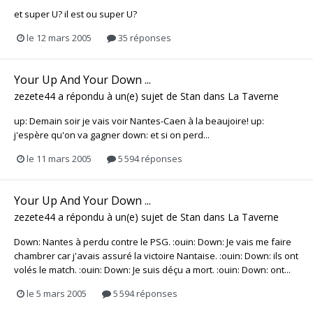
et super U? il est ou super U?
le 12 mars 2005
35 réponses
Your Up And Your Down ...
zezete44
a répondu à un(e) sujet de
Stan
dans
La Taverne
up: Demain soir je vais voir Nantes-Caen à la beaujoire! up:
j'espère qu'on va gagner down: et si on perd...
le 11 mars 2005
5 594 réponses
Your Up And Your Down ...
zezete44
a répondu à un(e) sujet de
Stan
dans
La Taverne
Down: Nantes à perdu contre le PSG. :ouin: Down: Je vais me faire
chambrer car j'avais assuré la victoire Nantaise. :ouin: Down: ils ont
volés le match. :ouin: Down: Je suis déçu a mort. :ouin: Down: ont...
le 5 mars 2005
5 594 réponses