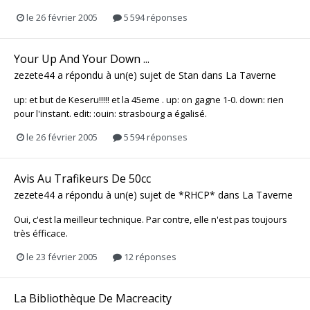
le 26 février 2005
5 594 réponses
Your Up And Your Down ...
zezete44
a répondu à un(e) sujet de
Stan
dans
La Taverne
up: et but de Keseru!!!!! et la 45eme . up: on gagne 1-0. down: rien
pour l'instant. edit: :ouin: strasbourg a égalisé.
le 26 février 2005
5 594 réponses
Avis Au Trafikeurs De 50cc
zezete44
a répondu à un(e) sujet de
*RHCP*
dans
La Taverne
Oui, c'est la meilleur technique. Par contre, elle n'est pas toujours
très éfficace.
le 23 février 2005
12 réponses
La Bibliothèque De Macreacity