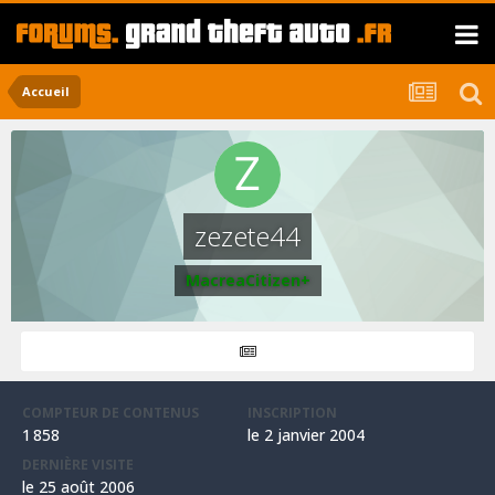
Accueil
zezete44
MacreaCitizen+
COMPTEUR DE CONTENUS
INSCRIPTION
1 858
le 2 janvier 2004
DERNIÈRE VISITE
le 25 août 2006