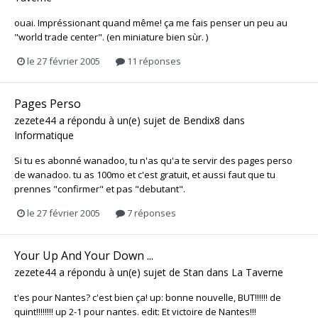
ouai. Impréssionant quand même! ça me fais penser un peu au
"world trade center". (en miniature bien sùr. )
le 27 février 2005
11 réponses
Pages Perso
zezete44
a répondu à un(e) sujet de
Bendix8
dans
Informatique
Si tu es abonné wanadoo, tu n'as qu'a te servir des pages perso
de wanadoo. tu as 100mo et c'est gratuit, et aussi faut que tu
prennes "confirmer" et pas "debutant".
le 27 février 2005
7 réponses
Your Up And Your Down ...
zezete44
a répondu à un(e) sujet de
Stan
dans
La Taverne
t'es pour Nantes? c'est bien ça! up: bonne nouvelle, BUT!!!!!! de
quint!!!!!!!! up 2-1 pour nantes. edit: Et victoire de Nantes!!!