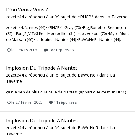
D'ou Venez Vous ?
zezete44
a répondu à un(e) sujet de
*RHCP*
dans
La Taverne
zezete44: Nantes (44) •*RHCP* : Gray (70) •Big_Bonobo : Besançon
(25) •-Fou_2_ViTe$$e- : Montpellier (34) •rob : Vesoul (70) •Myo : Mont
de Marsan (40) •La fouine : Nantes (44) •BaWoNeR : Nantes (44)...
le 1 mars 2005
182 réponses
Implosion Du Tripode A Nantes
zezete44
a répondu à un(e) sujet de
BaWoNeR
dans
La
Taverne
ça n'a rien de plus que celle de Nantes. (appart que c'est un HLM.)
le 27 février 2005
11 réponses
Implosion Du Tripode A Nantes
zezete44
a répondu à un(e) sujet de
BaWoNeR
dans
La
Taverne